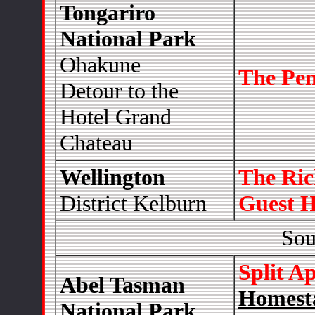
Tongariro
National Park
Ohakune
The Pen
Detour to the
Hotel Grand
Chateau
Wellington
The Ri
District Kelburn
Guest 
Sou
Split A
Abel Tasman
Homest
National Park