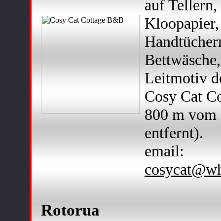
auf Tellern,
Kloopapier,
Handtücher
Bettwäsche,.
Leitmotiv d
Cosy Cat Co
800 m vom 
entfernt).
email:
cosycat@wh
Rotorua