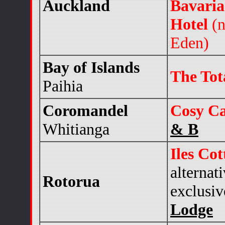
Auckland
Bavari
Hotel
(n
Eden)
Bay of Islands
The Tot
Paihia
Coromandel
Cosy Ca
Whitianga
& B
Iles Co
alternat
Rotorua
exclusi
Lodge