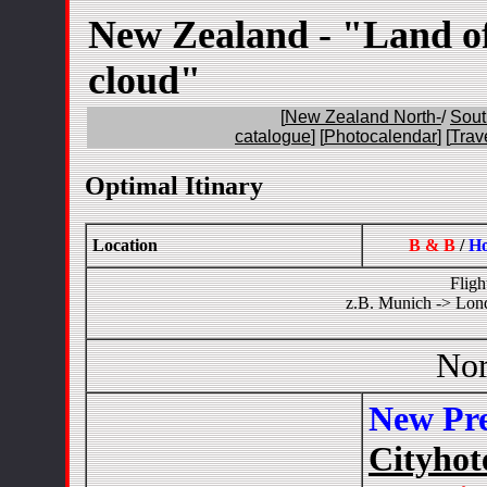
New Zealand - "Land of
cloud"
[
New Zealand North-
/
Sout
catalogue
] [
Photocalendar
] [
Trav
Optimal Itinary
Location
B & B
/
Ho
Fligh
z.B. Munich -> Lon
Nor
New Pre
Cityhot