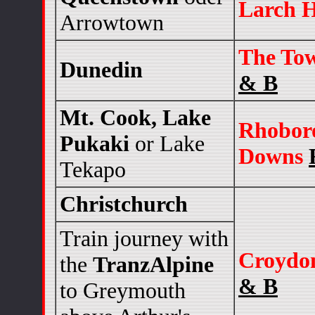
Larch H
Arrowtown
The To
Dunedin
& B
Mt. Cook, Lake
Rhobor
Pukaki
or Lake
Downs
Tekapo
Christchurch
Train journey with
Croydo
the
TranzAlpine
& B
to Greymouth